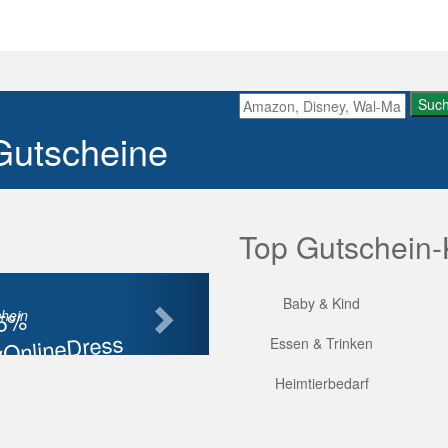
Suc
Gutscheine
Top Gutschein-
Nächste
Baby & Kind
85%
hein
OnlineDress
Essen & Trinken
tt
Heimtierbedarf