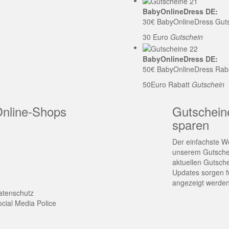
BabyOnlineDress DE:
30€ BabyOnlineDress Gut
30 Euro
Gutschein
BabyOnlineDress DE:
50€ BabyOnlineDress Rab
50Euro Rabatt
Gutschein
Online-Shops
Gutschein
sparen
Der einfachste We
unserem Gutschei
aktuellen Gutsch
Updates sorgen fü
angezeigt werden
atenschutz
cial Media Police