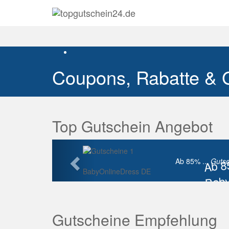
Coupons, Rabatte & 
Top Gutschein Angebot
Vorherige
Ab 
Ab 85% ...
Gutsc
BabyOnlineDress DE
Baby
Raba
Gutscheine Empfehlung