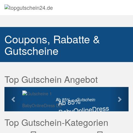
Navig
auskl
Coupons, Rabatte &
Gutscheine
Top Gutschein Angebot
Vorherige
Näch
Ab 85%
Ab 85% ...
Gutschein
BabyOnlineDress DE
BabyOnlineDress
Rabatt
Top Gutschein-Kategorien