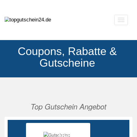
Navigat
ausklap
Coupons, Rabatte &
Gutscheine
Top Gutschein Angebot
Vorherige
Nächs
Ab 85%