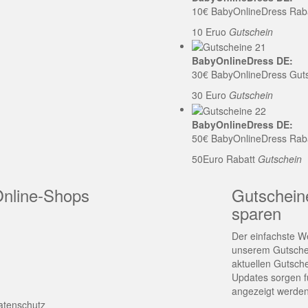
10€ BabyOnlineDress Rab
10 Eruo
Gutschein
BabyOnlineDress DE:
30€ BabyOnlineDress Gut
30 Euro
Gutschein
BabyOnlineDress DE:
50€ BabyOnlineDress Rab
50Euro Rabatt
Gutschein
Online-Shops
Gutschein
sparen
Der einfachste We
unserem Gutschei
aktuellen Gutsch
Updates sorgen fü
angezeigt werden
atenschutz