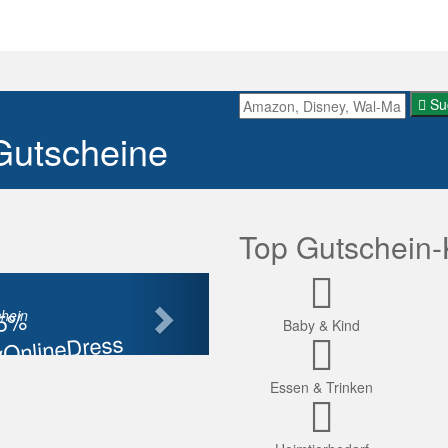
Su
Gutscheine
Top Gutschein-
Nächste
85%
hein
Baby & Kind
OnlineDress
tt
Essen & Trinken