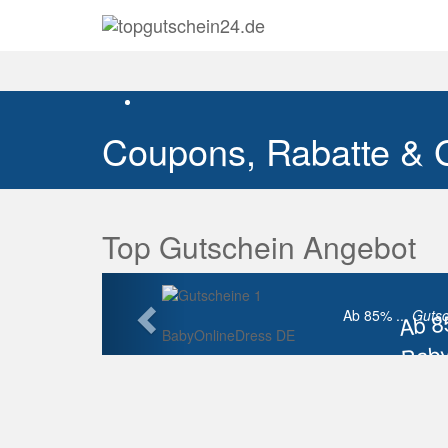
Coupons, Rabatte & 
Top Gutschein Angebot
Vorherige
Ab 
Ab 85% ...
Gutsc
BabyOnlineDress DE
Baby
Raba