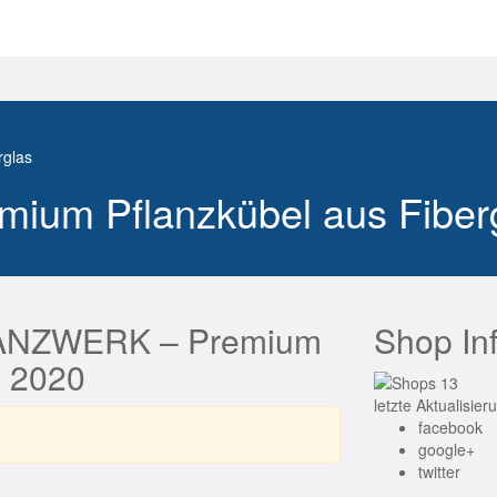
glas
um Pflanzkübel aus Fiber
FLANZWERK – Premium
Shop In
s 2020
letzte Aktualisie
facebook
google+
twitter